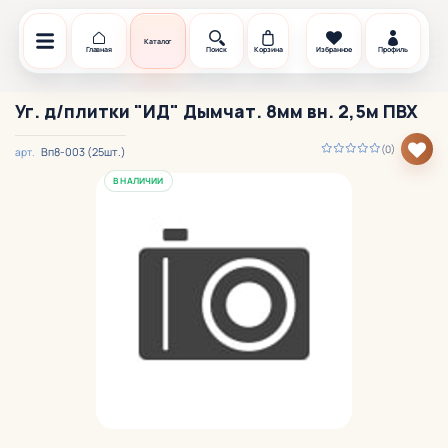
Каталог
Главная
Поиск
Корзина
Избранное
Профиль
Уг. д/плитки "ИД" Дымчат. 8мм вн. 2,5м ПВХ
(0)
Вп8-003 (25шт.)
арт.
В НАЛИЧИИ