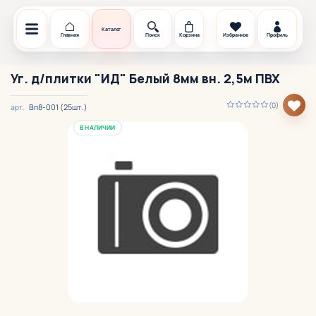
Каталог
Главная
Поиск
Корзина
Избранное
Профиль
Уг. д/плитки "ИД" Белый 8мм вн. 2,5м ПВХ
(0)
Вп8-001 (25шт.)
арт.
В НАЛИЧИИ