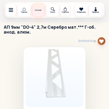
Каталог
Главная
Поиск
Корзина
Избранное
Профиль
АП 9мм "DO-4" 2,7м Серебро мат.*** Г-об.
анод. алюм.
(0)