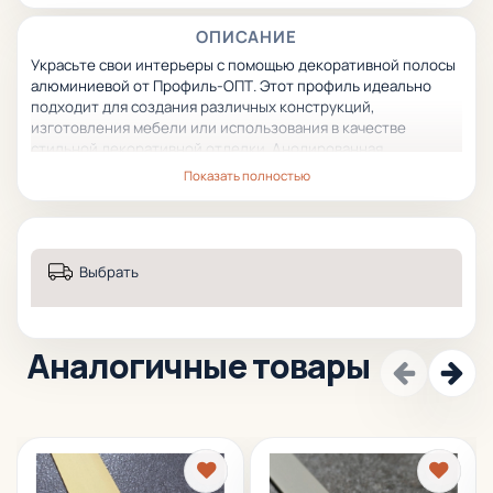
ОПИСАНИЕ
Украсьте свои интерьеры с помощью декоративной полосы
алюминиевой от Профиль-ОПТ. Этот профиль идеально
подходит для создания различных конструкций,
изготовления мебели или использования в качестве
стильной декоративной отделки. Анодированная
поверхность придает ему элегантный черный матовый цвет,
Показать полностью
который привлечет взгляды и добавит шарма вашему
интерьеру.
Этот профиль легко интегрируется в любое пространство
без перенасыщения его элементами. С его помощью вы
Выбрать
можете украсить стены, потолки или использовать как
вставку для создания оригинальных композиций.
Аналогичные товары