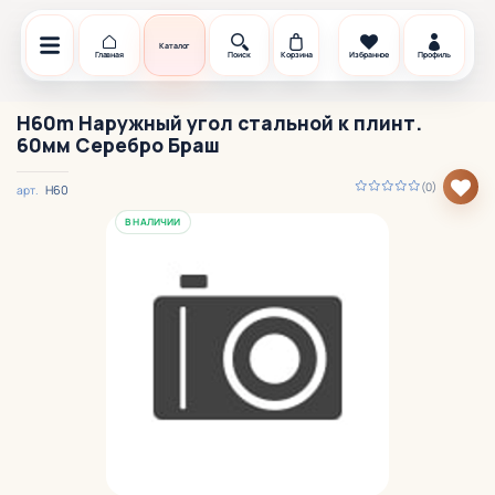
Каталог
Главная
Поиск
Корзина
Избранное
Профиль
H60m Наружный угол стальной к плинт.
60мм Серебро Браш
(0)
H60
арт.
В НАЛИЧИИ