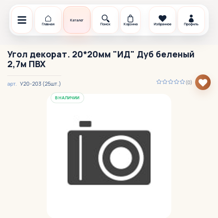
Каталог
Главная
Поиск
Корзина
Избранное
Профиль
Угол декорат. 20*20мм "ИД" Дуб беленый
2,7м ПВХ
(0)
У20-203 (25шт.)
арт.
В НАЛИЧИИ