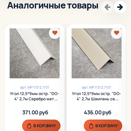
Аналогичные товары
арт.
МР 113/2,7/01
арт.
МР 113/2,7/07
Угол 12,5*9мм остр. "DO-
Угол 12,5*9мм остр. "DO-
4" 2,7м Серебро мат.
4" 2,7м Шампань св.
анод. алюм.
(серый) мат. анод. алюм.
371.00 руб
436.00 руб
В КОРЗИНУ
В КОРЗИНУ