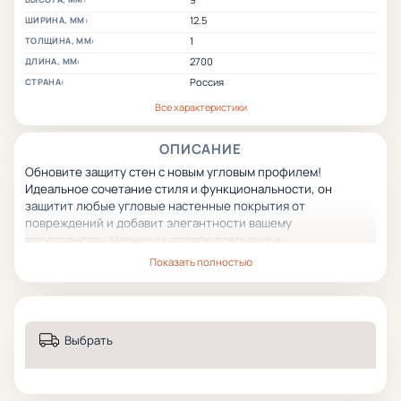
12.5
ШИРИНА, ММ:
1
ТОЛЩИНА, ММ:
2700
ДЛИНА, ММ:
Россия
СТРАНА:
Все характеристики
ОПИСАНИЕ
Обновите защиту стен с новым угловым профилем!
Идеальное сочетание стиля и функциональности, он
защитит любые угловые настенные покрытия от
повреждений и добавит элегантности вашему
пространству. Черное муаровое покрытие и
высококачественный алюминий делают его устойчивым к
Показать полностью
коррозии и долговечным выбором. Размеры 9x12,5 мм x 270
см подойдут большинству строительных и ремонтных
проектов. Начните оформление своего интерьера уже
сейчас с этим универсальным решением!
Выбрать