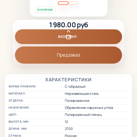
В НАЛИЧИИ
1 980.00 руб
В КОРЗИНУ
Предзаказ
ХАРАКТЕРИСТИКИ
С-образный
ФОРМА ПРОФИЛЯ:
Нержавеющая сталь
МАТЕРИАЛ:
Полированное
ОТДЕЛКА:
Обрамление наружных углов
НАЗНАЧЕНИЕ:
Полированный глянец
ЦВЕТ:
12
ВЫСОТА, ММ:
2700
ДЛИНА, ММ:
Россия
СТРАНА: