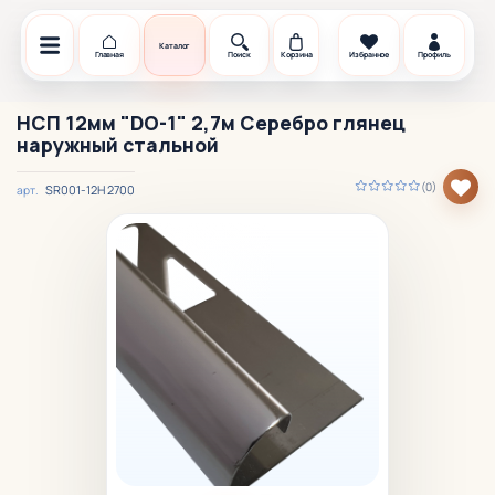
Каталог
Главная
Поиск
Корзина
Избранное
Профиль
НСП 12мм "DO-1" 2,7м Серебро глянец
наружный стальной
(0)
SR001-12H 2700
арт.