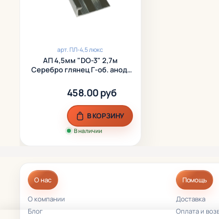
арт.
ПЛ-4,5 люкс
АП 4,5мм "DO-3" 2,7м
Серебро глянец Г-об. анод.
алюм.
458.00 руб
В КОРЗИНУ
В наличии
О нас
Помощь
О компании
Доставка
Блог
Оплата и воз