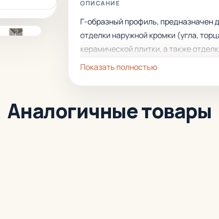
ОПИСАНИЕ
Г-образный профиль, предназначен 
отделки наружной кромки (угла, торц
керамической плитки, а также отдел
стыков с комбинированным покрыти
Показать полностью
пола
и разграничения
поверхностей.
Устанавливается под
Аналогичные товары
плитку, имеет большой срок
эксплуатации.