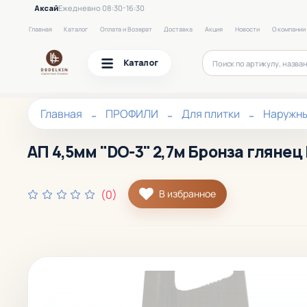
Аксай
Ежедневно 08:30-16:30
Главная
Каталог
Оплата и Возврат
Доставка
Акция
Новости
О компании
Каталог
Главная
ПРОФИЛИ
Для плитки
Наружн
АП 4,5мм "DO-3" 2,7м Бронза глянец 
(0)
В избранное