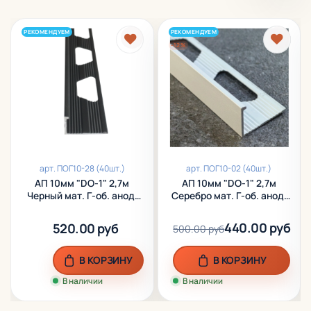
РЕКОМЕНДУЕМ
РЕКОМЕНДУЕМ
-12%
арт.
ПОГ10-28 (40шт.)
арт.
ПОГ10-02 (40шт.)
АП 10мм "DO-1" 2,7м
АП 10мм "DO-1" 2,7м
Черный мат. Г-об. анод.
Серебро мат. Г-об. анод.
алюм.
алюм.
440.00 руб
520.00 руб
500.00 руб
В КОРЗИНУ
В КОРЗИНУ
В наличии
В наличии