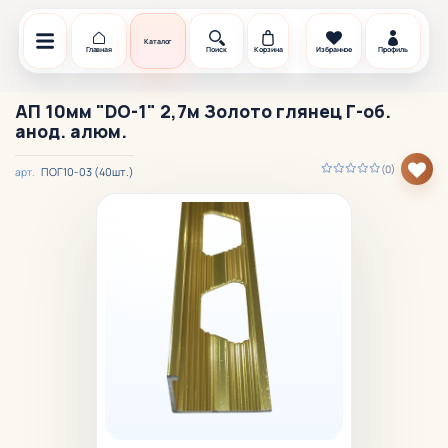
Каталог
Главная
Поиск
Корзина
Избранное
Профиль
АП 10мм "DO-1" 2,7м Золото глянец Г-об.
анод. алюм.
(0)
ПОГ10-03 (40шт.)
арт.