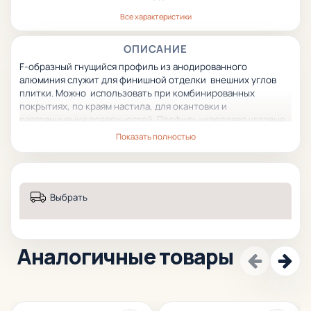
Все характеристики
ОПИСАНИЕ
F-образный гнущийся профиль из анодированного
алюминия служит для финишной отделки внешних углов
плитки. Можно использовать при комбинированных
покрытиях, по краям настила, для окантовки и
разграничения поверхностей. Профиль укрепляет угловые
соединения, предохраняет их от различных механических
Показать полностью
повреждений (истирания, сколов, ударных нагрузок и пр.
Выбрать
Аналогичные товары