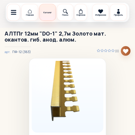
Каталог
Главная
Поиск
Корзина
Избранное
Профиль
АЛТПг 12мм "DO-1" 2,7м Золото мат.
окантов. гиб. анод. алюм.
(0)
ПФ-12 (363)
арт.