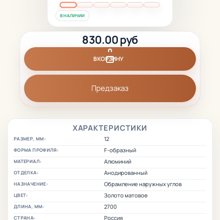
В НАЛИЧИИ
830.00 руб
В КОРЗИНУ
Предзаказ
ХАРАКТЕРИСТИКИ
12
РАЗМЕР, ММ:
F-образный
ФОРМА ПРОФИЛЯ:
Алюминий
МАТЕРИАЛ:
Анодированный
ОТДЕЛКА:
Обрамление наружных углов
НАЗНАЧЕНИЕ:
Золото матовое
ЦВЕТ:
2700
ДЛИНА, ММ:
Россия
СТРАНА: