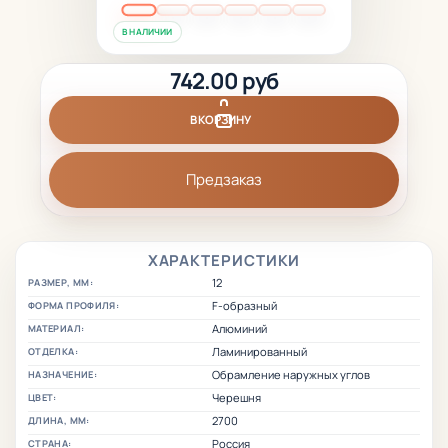
В НАЛИЧИИ
742.00 руб
В КОРЗИНУ
Предзаказ
ХАРАКТЕРИСТИКИ
12
РАЗМЕР, ММ:
F-образный
ФОРМА ПРОФИЛЯ:
Алюминий
МАТЕРИАЛ:
Ламинированный
ОТДЕЛКА:
Обрамление наружных углов
НАЗНАЧЕНИЕ:
Черешня
ЦВЕТ:
2700
ДЛИНА, ММ:
Россия
СТРАНА: