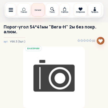
Каталог
Главная
Поиск
Корзина
Избранное
Профиль
Порог-угол 54*41мм "Вега-Н" 2м без покр.
алюм.
(0)
У66.3 (5шт.)
арт.
В НАЛИЧИИ