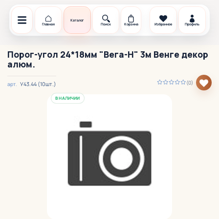
Каталог
Главная
Поиск
Корзина
Избранное
Профиль
Порог-угол 24*18мм "Вега-Н" 3м Венге декор
алюм.
(0)
У43.44 (10шт.)
арт.
В НАЛИЧИИ