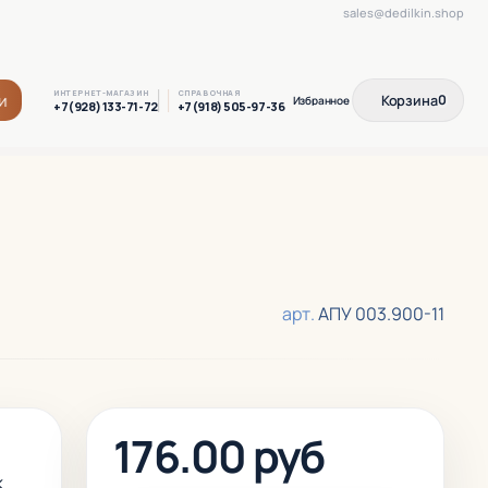
sales@dedilkin.shop
ИНТЕРНЕТ-МАГАЗИН
СПРАВОЧНАЯ
и
Корзина
0
+7(928) 133-71-72
+7(918) 505-97-36
арт.
АПУ 003.900-11
176.00 руб
к