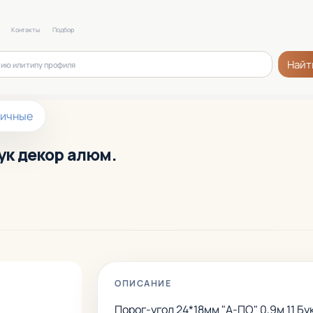
Контакты
Подбор
Найт
ничные
Бук декор алюм.
ОПИСАНИЕ
Порог-угол 24*18мм "А-ПО" 0,9м 11 Бу