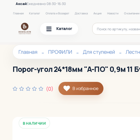
Аксай
Ежедневно 08:30-16:30
Главная
Каталог
Оплата и Возврат
Доставка
Акция
Новости
О компании
Каталог
Главная
ПРОФИЛИ
Для ступеней
Лест
Порог-угол 24*18мм "А-ПО" 0,9м 11 
(0)
В избранное
В НАЛИЧИИ