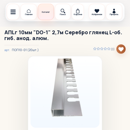
Каталог
Главная
Поиск
Корзина
Избранное
Профиль
АПLг 10мм "DO-1" 2,7м Серебро глянец L-об.
гиб. анод. алюм.
(0)
ПОП10-01 (20шт.)
арт.