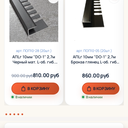
арт.
ПОП10-28 (20шт.)
арт.
ПОП10-05 (20шт.)
АПLг 10мм "DO-1" 2,7м
АПLг 10мм "DO-1" 2,7м
Черный мат. L-об. гиб.
Бронза глянец L-об. гиб.
анод. алюм.
анод. алюм.
810.00 руб
860.00 руб
900.00 руб
В КОРЗИНУ
В КОРЗИНУ
В наличии
В наличии