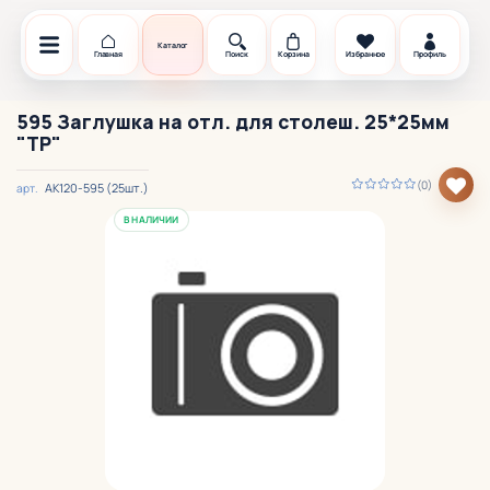
Каталог
Главная
Поиск
Корзина
Избранное
Профиль
595 Заглушка на отл. для столеш. 25*25мм
"TP"
(0)
АК120-595 (25шт.)
арт.
В НАЛИЧИИ