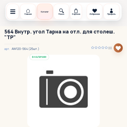
Каталог
Главная
Поиск
Корзина
Избранное
Профиль
564 Внутр. угол Тарна на отл. для столеш.
"TP"
(0)
AW120-564 (25шт.)
арт.
В НАЛИЧИИ