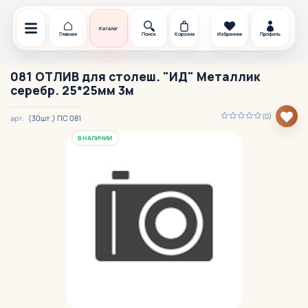
Каталог
Главная
Поиск
Корзина
Избранное
Профиль
081 ОТЛИВ для столеш. "ИД" Металлик
серебр. 25*25мм 3м
(0)
(30шт.) ПС 081
арт.
В НАЛИЧИИ