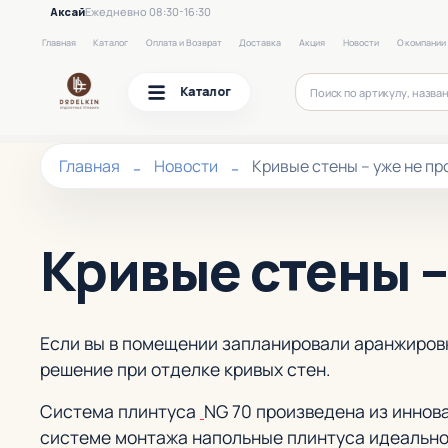
Аксай
Ежедневно 08:30-16:30
Главная
Каталог
Оплата и Возврат
Доставка
Акция
Новости
О компании
Каталог
Главная
Новости
Кривые стены – уже не п
Кривые стены –
Если вы в помещении запланировали аранжировк
решение при отделке кривых стен.
Система плинтуса
NG 70 произведена из инно
системе монтажа напольные плинтуса идеально