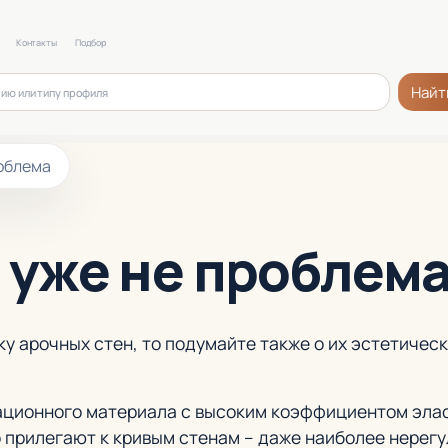
Контакты
Подбор
Найт
роблема
 уже не проблем
у арочных стен, то подумайте также о их эстетичес
вационного материала с высоким коэффициентом эла
 прилегают к кривым стенам – даже наиболее нерег