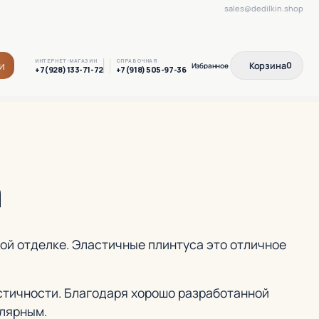
sales@dedilkin.shop
ИНТЕРНЕТ-МАГАЗИН
СПРАВОЧНАЯ
и
Корзина
0
+7(928) 133-71-72
+7(918) 505-97-36
а
кой отделке. Эластичные плинтуса это отличное
стичности. Благодаря хорошо разработанной
улярным.